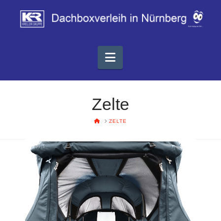
Kreller-
Gruppe
Navigation
-
Zelte
Dachboxverleih
HOME
ZELTE
in
Nürnberg